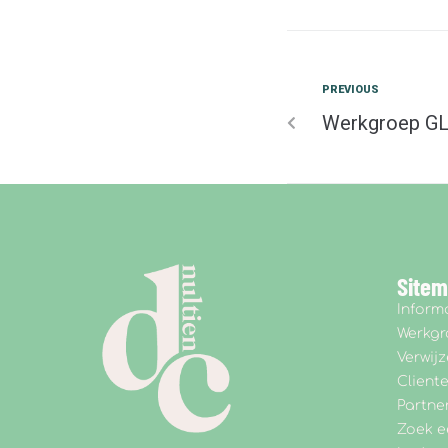
PREVIOUS
Werkgroep GL
Site
Inform
Werkg
Verwijz
Client
Partne
Zoek e