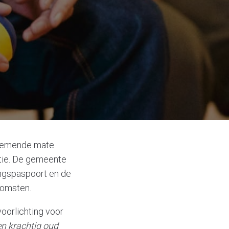
oenemende mate
ntie. De gemeente
ngspaspoort en de
nkomsten.
oorlichting voor
en krachtig oud