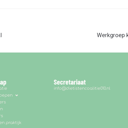
I
Werkgroep k
map
Secretariaat
atie
info@dietistencoalitie010.nl
roepen
ers
en
rs
en praktijk