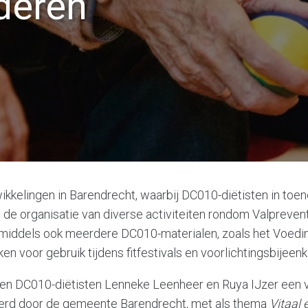
deren
twikkelingen in Barendrecht, waarbij DC010-diëtisten in t
 de organisatie van diverse activiteiten rondom Valpreve
nmiddels ook meerdere DC010-materialen, zoals het Voedi
kken voor gebruik tijdens fitfestivals en voorlichtingsbijee
den DC010-diëtisten Lenneke Leenheer en Ruya IJzer een v
erd door de gemeente Barendrecht, met als thema
Vitaal 