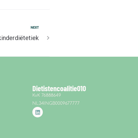
NEXT
inderdiëtetiek
Dietistencoalitie010
KvK 76888649
NL34INGB0009677777