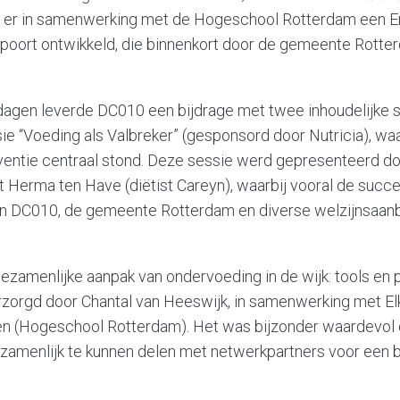
is er in samenwerking met de Hogeschool Rotterdam een En
poort ontwikkeld, die binnenkort door de gemeente Rotte
dagen leverde DC010 een bijdrage met twee inhoudelijke s
ie “Voeding als Valbreker” (gesponsord door Nutricia), waa
eventie centraal stond. Deze sessie werd gepresenteerd do
Herma ten Have (diëtist Careyn), waarbij vooral de succe
 DC010, de gemeente Rotterdam en diverse welzijnsaanb
zamenlijke aanpak van ondervoeding in de wijk: tools en 
erzorgd door Chantal van Heeswijk, in samenwerking met 
en (Hogeschool Rotterdam). Het was bijzonder waardevol
ezamenlijk te kunnen delen met netwerkpartners voor een 