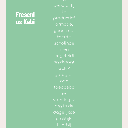
persoonlij
ke
Freseni
productinf
us Kabi
ormatie,
geaccredi
teerde
scholinge
n en
begeleidi
ng draagt
GLNP
graag bij
aan
toepasba
re
voedingsz
org in de
dagelijkse
praktijk.
Hierbij