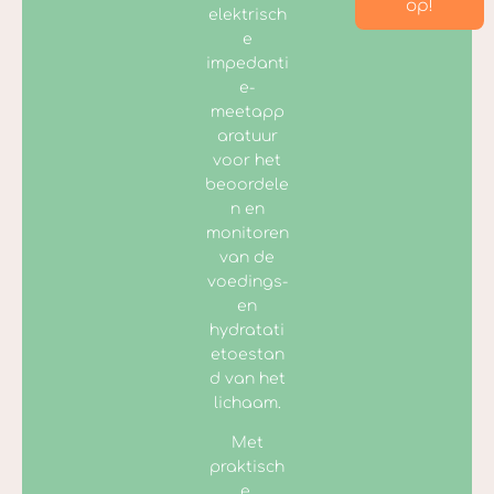
op!
elektrisch
e
impedanti
e-
meetapp
aratuur
voor het
beoordele
n en
monitoren
van de
voedings-
en
hydratati
etoestan
d van het
lichaam.
Met
praktisch
e,