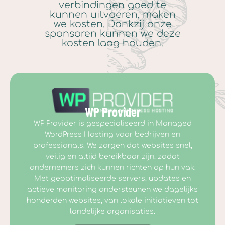
verbindingen goed te
kunnen uitvoeren, maken
we kosten. Dankzij onze
sponsoren kunnen we deze
kosten laag houden.
WP Provider
WP Provider is gespecialiseerd in Managed
WordPress Hosting voor bedrijven en
professionals. We zorgen dat websites snel,
veilig en altijd bereikbaar zijn, zodat
ondernemers zich kunnen richten op hun vak.
Met geoptimaliseerde servers, updates en
actieve monitoring ondersteunen we dagelijks
honderden websites, van lokale initiatieven tot
landelijke organisaties.