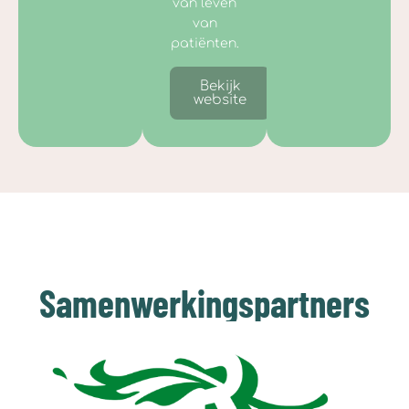
van leven
van
patiënten.
Bekijk
website
Samenwerkingspartners