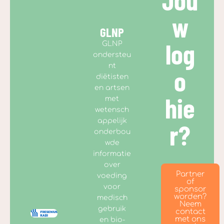
w
GLNP
log
GLNP
ondersteu
nt
o
diëtisten
en artsen
hie
met
wetensch
appelijk
r?
onderbou
wde
informatie
over
Partner
voeding
of
voor
sponsor
worden?
medisch
Neem
gebruik
contact
met ons
en bio-