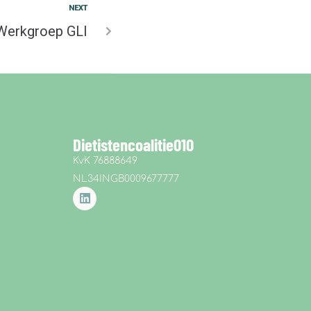
NEXT
Werkgroep GLI
Dietistencoalitie010
KvK 76888649
NL34INGB0009677777