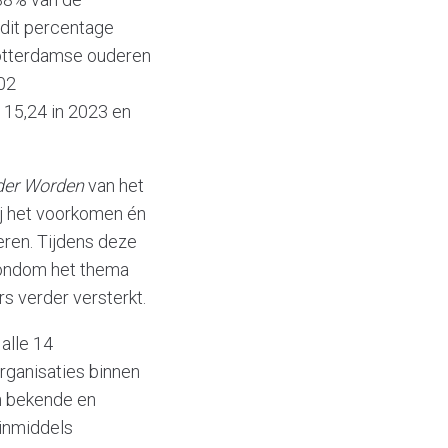
 dit percentage
Rotterdamse ouderen
02
 15,24 in 2023 en
der Worden
van het
ij het voorkomen én
eren. Tijdens deze
rondom het thema
 verder versterkt.
alle 14
rganisaties binnen
en bekende en
inmiddels