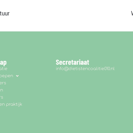
tuur
map
Secretariaat
atie
info@dietistencoalitie010.nl
roepen
ers
en
rs
en praktijk