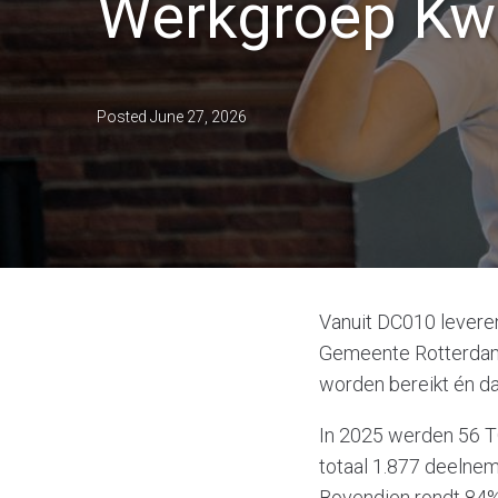
Werkgroep Kw
Posted
June 27, 2026
Vanuit DC010 leveren
Gemeente Rotterdam.
worden bereikt én da
In 2025 werden 56 T
totaal 1.877 deelnem
Bovendien rondt 84% 