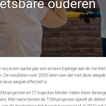
etsbare ouderen
 wij al een aantal jaar een actieve bijdrage aan de Val Nie
 De resultaten over 2025 laten zien dat met deze aanpak
t deze aanpak effectief is.
OM-projecten en 77 trajecten Minder Vallen Meer Bewege
ers. Met name binnen de TOM-projecten speelt de diëtist e
van de deelnemers het traject succesvol af. In 2022 gaf