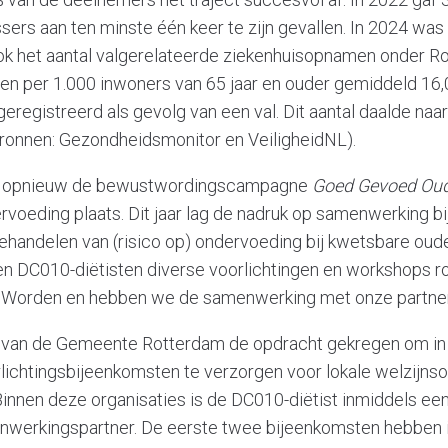
ers aan ten minste één keer te zijn gevallen. In 2024 was
ok het aantal valgerelateerde ziekenhuisopnamen onder 
en per 1.000 inwoners van 65 jaar en ouder gemiddeld 16,
registreerd als gevolg van een val. Dit aantal daalde naar
bronnen: Gezondheidsmonitor en VeiligheidNL).
nd opnieuw de bewustwordingscampagne
Goed Gevoed Ou
oeding plaats. Dit jaar lag de nadruk op samenwerking b
 behandelen van (risico op) ondervoeding bij kwetsbare oud
n DC010-diëtisten diverse voorlichtingen en workshops 
Worden en hebben we de samenwerking met onze partners
van de Gemeente Rotterdam de opdracht gekregen om in 
ichtingsbijeenkomsten te verzorgen voor lokale welzijnso
Binnen deze organisaties is de DC010-diëtist inmiddels e
werkingspartner. De eerste twee bijeenkomsten hebben 