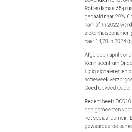
Rotterdamse 65-pluss
gedaald naar 29%. O
nam af. In 2022 werd
ziekenhuisopnamen ge
naar 14,78 in 2024 (
Afgelopen april vo
Kenniscentrum Onderv
tijdig signaleren en
actieweek verzorgde
Goed Gevoed Ouder 
Recent heeft DC010 
deelgemeenten voorl
het sociaal domein. 
gewaardeerde samen