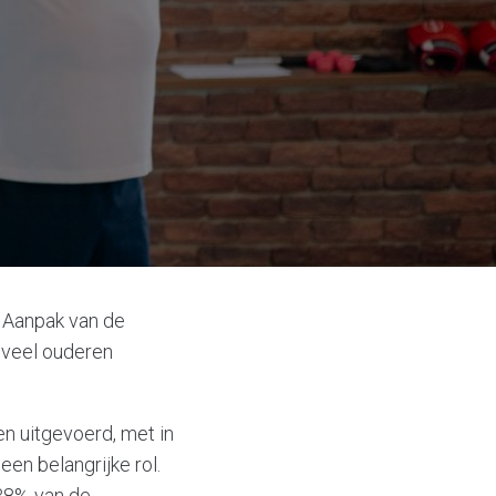
t Aanpak van de
 veel ouderen
n uitgevoerd, met in
en belangrijke rol.
 38% van de